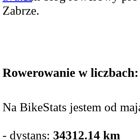
Zabrze.
Rowerowanie w liczbach:
Na BikeStats jestem od maja
- dystans:
34312.14
km