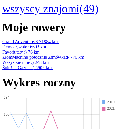
wszyscy znajomi(49)
Moje rowery
Grand Adventure-S
31884 km
DemoTywator
6693 km
Favorit taty :)
76 km
ZłomMachine-potocznie Zimówka:P
776 km
Wszystkie inne ;)
248 km
Śnieżna Gazela :)
5902 km
Wykres roczny