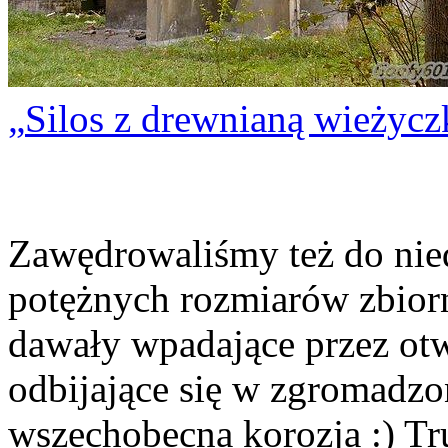
Silos z drewnianą wieżycz
Zawędrowaliśmy też do nied
potężnych rozmiarów zbior
dawały wpadające przez otw
odbijające się w zgromadzo
wszechobecna korozja :) Tr