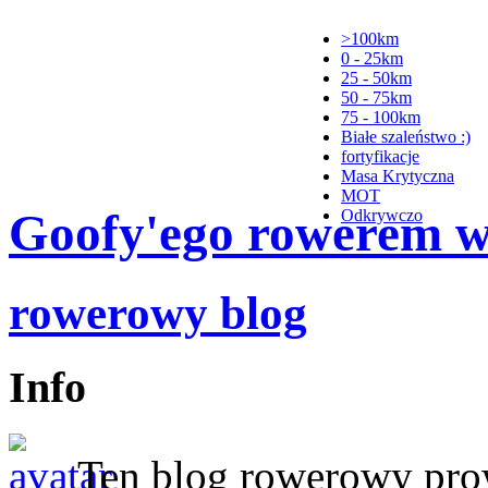
>100km
0 - 25km
25 - 50km
50 - 75km
75 - 100km
Białe szaleństwo :)
fortyfikacje
Masa Krytyczna
MOT
Goofy'ego rowerem wy
Odkrywczo
rowerowy blog
Info
Ten blog rowerowy pr