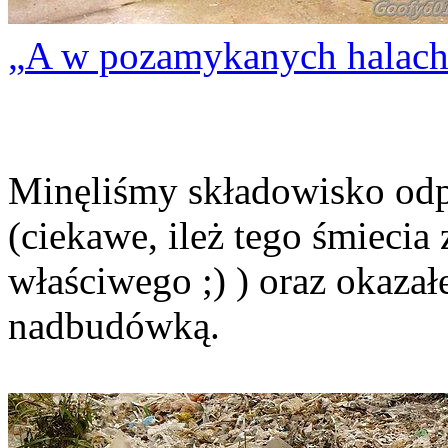
A w pozamykanych halac
Minęliśmy składowisko odp
(ciekawe, ileż tego śmiecia
właściwego ;) ) oraz okazał
nadbudówką.