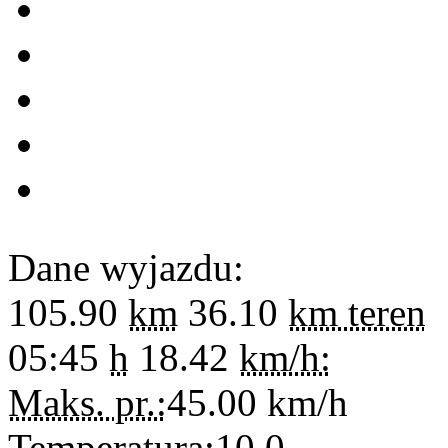
Dane wyjazdu:
105.90
km
36.10
km teren
05:45
h
18.42
km/h:
Maks. pr.:
45.00
km/h
Temperatura:
10.0