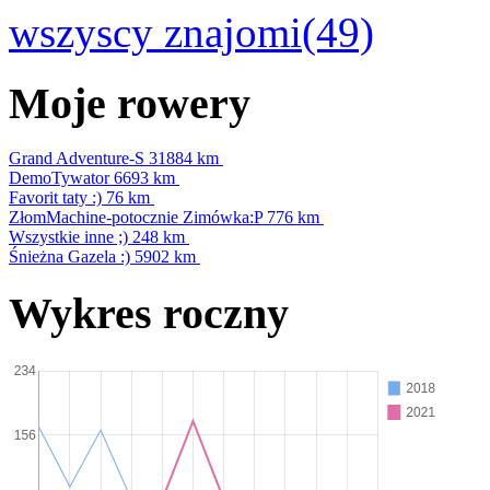
wszyscy znajomi(49)
Moje rowery
Grand Adventure-S
31884 km
DemoTywator
6693 km
Favorit taty :)
76 km
ZłomMachine-potocznie Zimówka:P
776 km
Wszystkie inne ;)
248 km
Śnieżna Gazela :)
5902 km
Wykres roczny