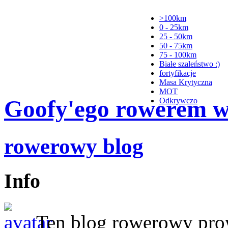
>100km
0 - 25km
25 - 50km
50 - 75km
75 - 100km
Białe szaleństwo :)
fortyfikacje
Masa Krytyczna
MOT
Goofy'ego rowerem wy
Odkrywczo
rowerowy blog
Info
Ten blog rowerowy pr