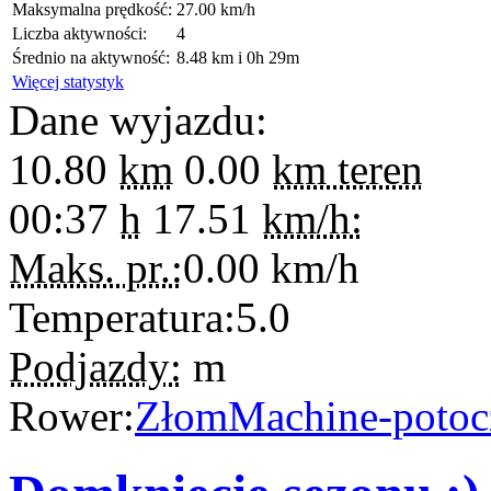
Maksymalna prędkość:
27.00 km/h
Liczba aktywności:
4
Średnio na aktywność:
8.48 km i 0h 29m
Więcej statystyk
Dane wyjazdu:
10.80
km
0.00
km teren
00:37
h
17.51
km/h:
Maks. pr.:
0.00
km/h
Temperatura:
5.0
Podjazdy:
m
Rower:
ZłomMachine-potoc