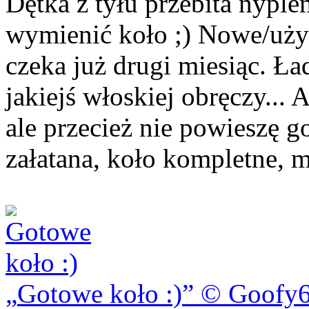
Dętka z tyłu przebita nypl
wymienić koło ;) Nowe/uży
czeka już drugi miesiąc. Ł
jakiejś włoskiej obręczy...
ale przecież nie powieszę go
załatana, koło kompletne, 
Gotowe koło :)
© Goofy