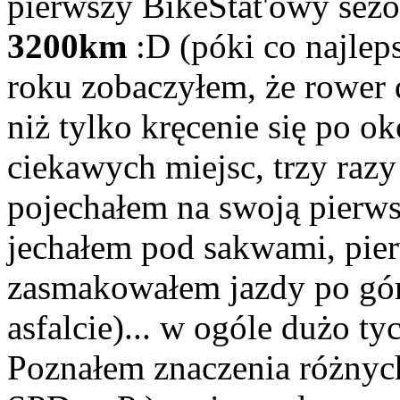
pierwszy BikeStat'owy sez
3200km
:D (póki co najlep
roku zobaczyłem, że rower 
niż tylko kręcenie się po 
ciekawych miejsc, trzy razy
pojechałem na swoją pierws
jechałem pod sakwami, pie
zasmakowałem jazdy po góra
asfalcie)... w ogóle dużo t
Poznałem znaczenia różnyc