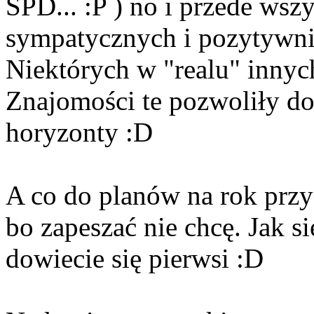
SPD... :P ) no i przede ws
sympatycznych i pozytywnie
Niektórych w "realu" innyc
Znajomości te pozwoliły d
horyzonty :D
A co do planów na rok przys
bo zapeszać nie chcę. Jak s
dowiecie się pierwsi :D