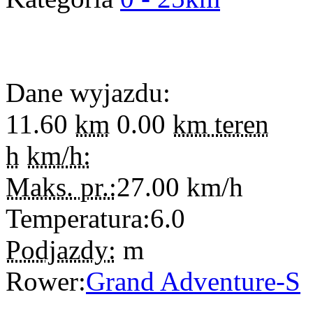
Dane wyjazdu:
11.60
km
0.00
km teren
h
km/h:
Maks. pr.:
27.00
km/h
Temperatura:
6.0
Podjazdy:
m
Rower:
Grand Adventure-S