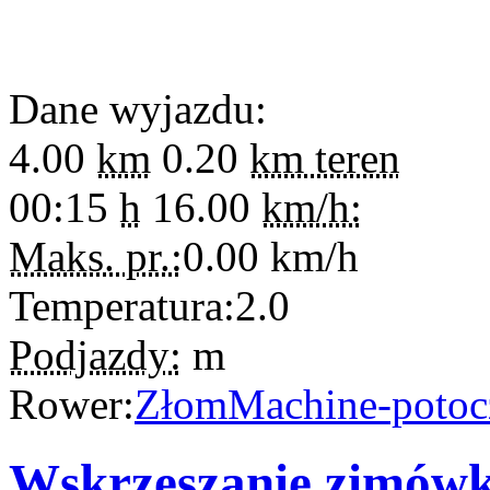
Dane wyjazdu:
4.00
km
0.20
km teren
00:15
h
16.00
km/h:
Maks. pr.:
0.00
km/h
Temperatura:
2.0
Podjazdy:
m
Rower:
ZłomMachine-potoc
Wskrzeszanie zimówki