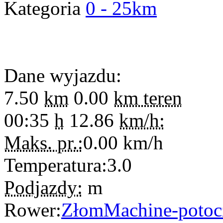
Kategoria
0 - 25km
Dane wyjazdu:
7.50
km
0.00
km teren
00:35
h
12.86
km/h:
Maks. pr.:
0.00
km/h
Temperatura:
3.0
Podjazdy:
m
Rower:
ZłomMachine-potoc