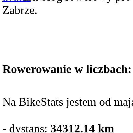
Zabrze.
Rowerowanie w liczbach:
Na BikeStats jestem od maja
- dystans:
34312.14
km