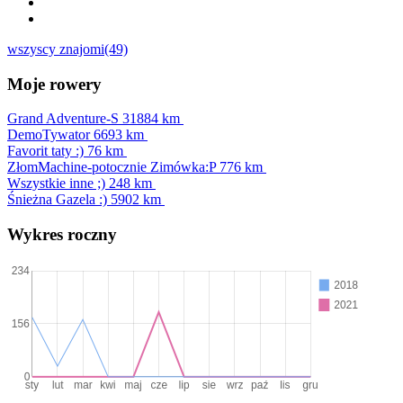
wszyscy znajomi(49)
Moje rowery
Grand Adventure-S
31884 km
DemoTywator
6693 km
Favorit taty :)
76 km
ZłomMachine-potocznie Zimówka:P
776 km
Wszystkie inne ;)
248 km
Śnieżna Gazela :)
5902 km
Wykres roczny