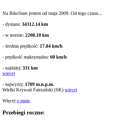
Na BikeStats jestem od maja 2009. Od tego czasu...
- dystans:
34312.14
km
- w terenie:
2208.10
km
- średnia prędkość:
17.84 km/h
- prędkość maksymalna:
60 km/h
- najdalej:
331 km
więcej
- najwyżej:
1709 m.n.p.m.
Wielki Krywań Fatrzański (SK)
więcej
Więcej
o mnie
.
Przebiegi roczne: