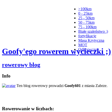
>100km
0 - 25km
25 - 50km
50 - 75km
75 - 100km
Białe szaleństwo :)
fortyfikacje
Masa Krytyczna
MOT
Goofy'ego rowerem wycieczki ;)
Odkrywczo
rowerowy blog
Info
Ten blog rowerowy prowadzi
Goofy601
z miasta Zabrze.
Rowerowanie w liczbach: