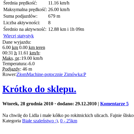
Średnia prędkość:
11.16 km/h
Maksymalna prędkość:
26.00 km/h
Suma podjazdów:
679 m
Liczba aktywności:
8
Średnio na aktywność:
12.88 km i 1h 09m
Więcej statystyk
Dane wyjazdu:
6.00
km
0.00
km teren
00:31
h
11.61
km/h:
Maks. pr.:
19.00
km/h
Temperatura:
-6.0
Podjazdy:
46
m
Rower:
ZłomMachine-potocznie Zimówka:P
Krótko do sklepu.
Wtorek, 28 grudnia 2010
· dodano: 29.12.2010
|
Komentarze 5
Na chwilę do Lidla i małe kółko po rokitnickich ulicach. Fajnie ślisko 
Kategoria
Białe szaleństwo :)
,
0 - 25km