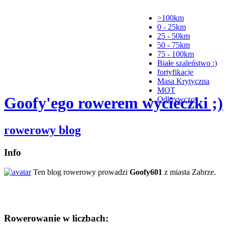
>100km
0 - 25km
25 - 50km
50 - 75km
75 - 100km
Białe szaleństwo :)
fortyfikacje
Masa Krytyczna
MOT
Goofy'ego rowerem wycieczki ;)
Odkrywczo
rowerowy blog
Info
Ten blog rowerowy prowadzi
Goofy601
z miasta Zabrze.
Rowerowanie w liczbach: