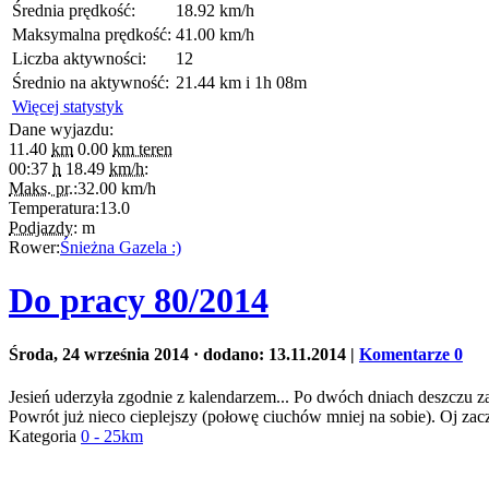
Średnia prędkość:
18.92 km/h
Maksymalna prędkość:
41.00 km/h
Liczba aktywności:
12
Średnio na aktywność:
21.44 km i 1h 08m
Więcej statystyk
Dane wyjazdu:
11.40
km
0.00
km teren
00:37
h
18.49
km/h:
Maks. pr.:
32.00
km/h
Temperatura:
13.0
Podjazdy:
m
Rower:
Śnieżna Gazela :)
Do pracy 80/2014
Środa, 24 września 2014
· dodano: 13.11.2014
|
Komentarze 0
Jesień uderzyła zgodnie z kalendarzem... Po dwóch dniach deszczu 
Powrót już nieco cieplejszy (połowę ciuchów mniej na sobie). Oj zacz
Kategoria
0 - 25km