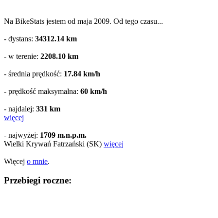
Na BikeStats jestem od maja 2009. Od tego czasu...
- dystans:
34312.14
km
- w terenie:
2208.10
km
- średnia prędkość:
17.84 km/h
- prędkość maksymalna:
60 km/h
- najdalej:
331 km
więcej
- najwyżej:
1709 m.n.p.m.
Wielki Krywań Fatrzański (SK)
więcej
Więcej
o mnie
.
Przebiegi roczne: