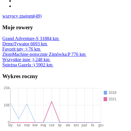
wszyscy znajomi(49)
Moje rowery
Grand Adventure-S
31884 km
DemoTywator
6693 km
Favorit taty :)
76 km
ZłomMachine-potocznie Zimówka:P
776 km
Wszystkie inne ;)
248 km
Śnieżna Gazela :)
5902 km
Wykres roczny