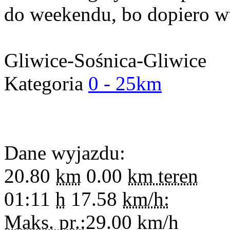
do weekendu, bo dopiero wt
Gliwice-Sośnica-Gliwice
Kategoria
0 - 25km
Dane wyjazdu:
20.80
km
0.00
km teren
01:11
h
17.58
km/h:
Maks. pr.:
29.00
km/h