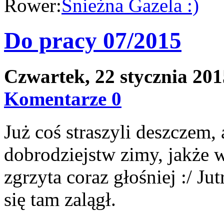
Rower:
Śnieżna Gazela :)
Do pracy 07/2015
Czwartek, 22 stycznia 20
Komentarze 0
Już coś straszyli deszczem,
dobrodziejstw zimy, jakże 
zgrzyta coraz głośniej :/ Ju
się tam zalągł.