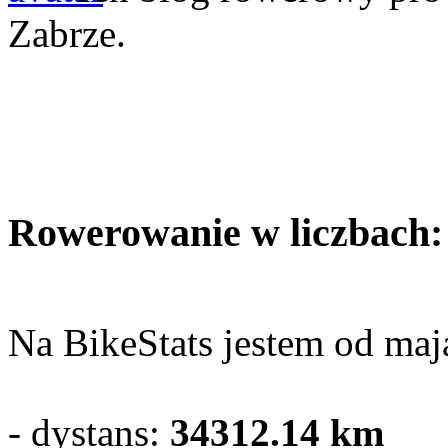
Zabrze.
Rowerowanie w liczbach:
Na BikeStats jestem od maja
- dystans:
34312.14
km