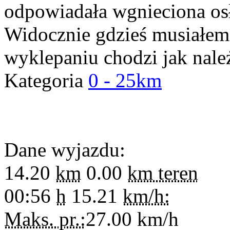
odpowiadała wgnieciona osł
Widocznie gdzieś musiałem 
wyklepaniu chodzi jak należ
Kategoria
0 - 25km
Dane wyjazdu:
14.20
km
0.00
km teren
00:56
h
15.21
km/h:
Maks. pr.:
27.00
km/h