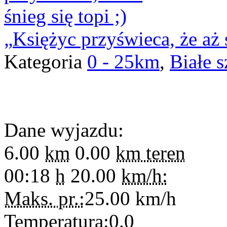
Księżyc przyświeca, że aż ś
Kategoria
0 - 25km
,
Białe s
Dane wyjazdu:
6.00
km
0.00
km teren
00:18
h
20.00
km/h:
Maks. pr.:
25.00
km/h
Temperatura:
0.0