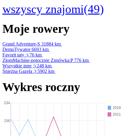
wszyscy znajomi(49)
Moje rowery
Grand Adventure-S
31884 km
DemoTywator
6693 km
Favorit taty :)
76 km
ZłomMachine-potocznie Zimówka:P
776 km
Wszystkie inne ;)
248 km
Śnieżna Gazela :)
5902 km
Wykres roczny