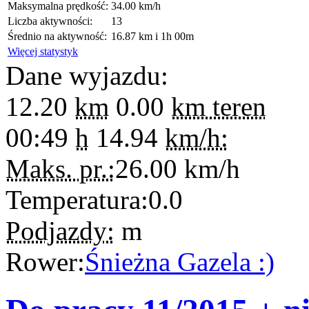
Maksymalna prędkość:
34.00 km/h
Liczba aktywności:
13
Średnio na aktywność:
16.87 km i 1h 00m
Więcej statystyk
Dane wyjazdu:
12.20
km
0.00
km teren
00:49
h
14.94
km/h:
Maks. pr.:
26.00
km/h
Temperatura:
0.0
Podjazdy:
m
Rower:
Śnieżna Gazela :)