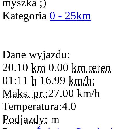
myszka ;)
Kategoria
0 - 25km
Dane wyjazdu:
20.10
km
0.00
km teren
01:11
h
16.99
km/h:
Maks. pr.:
27.00
km/h
Temperatura:
4.0
Podjazdy:
m