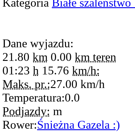
Kategoria
Białe szaleństwo 
Dane wyjazdu:
21.80
km
0.00
km teren
01:23
h
15.76
km/h:
Maks. pr.:
27.00
km/h
Temperatura:
0.0
Podjazdy:
m
Rower:
Śnieżna Gazela :)