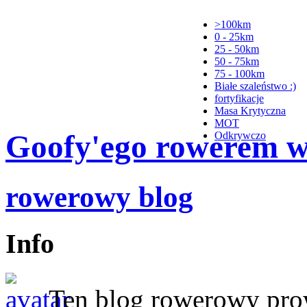
>100km
0 - 25km
25 - 50km
50 - 75km
75 - 100km
Białe szaleństwo :)
fortyfikacje
Masa Krytyczna
MOT
Goofy'ego rowerem wy
Odkrywczo
rowerowy blog
Info
Ten blog rowerowy pr