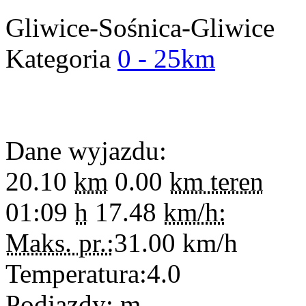
Gliwice-Sośnica-Gliwice
Kategoria
0 - 25km
Dane wyjazdu:
20.10
km
0.00
km teren
01:09
h
17.48
km/h:
Maks. pr.:
31.00
km/h
Temperatura:
4.0
Podjazdy:
m