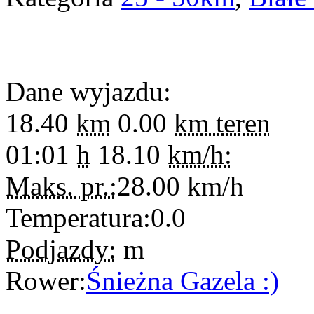
Dane wyjazdu:
18.40
km
0.00
km teren
01:01
h
18.10
km/h:
Maks. pr.:
28.00
km/h
Temperatura:
0.0
Podjazdy:
m
Rower:
Śnieżna Gazela :)