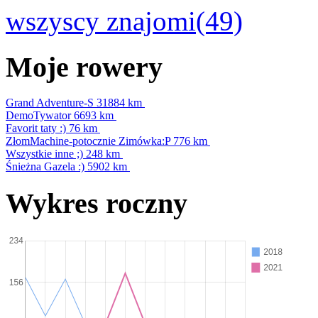
wszyscy znajomi(49)
Moje rowery
Grand Adventure-S
31884 km
DemoTywator
6693 km
Favorit taty :)
76 km
ZłomMachine-potocznie Zimówka:P
776 km
Wszystkie inne ;)
248 km
Śnieżna Gazela :)
5902 km
Wykres roczny