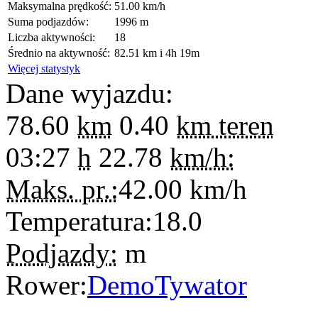
Maksymalna prędkość:
51.00 km/h
Suma podjazdów:
1996 m
Liczba aktywności:
18
Średnio na aktywność:
82.51 km i 4h 19m
Więcej statystyk
Dane wyjazdu:
78.60
km
0.40
km teren
03:27
h
22.78
km/h:
Maks. pr.:
42.00
km/h
Temperatura:
18.0
Podjazdy:
m
Rower:
DemoTywator