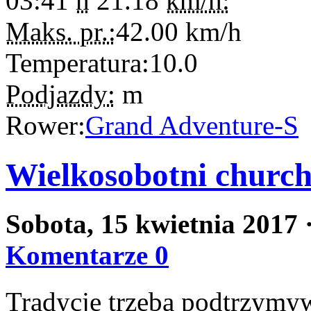
03:41
h
21.18
km/h:
Maks. pr.:
42.00
km/h
Temperatura:
10.0
Podjazdy:
m
Rower:
Grand Adventure-S
Wielkosobotni church
Sobota, 15 kwietnia 2017
Komentarze 0
Tradycję trzeba podtrzymy