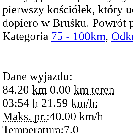
pierwszy kościółek, który ud
dopiero w Bruśku. Powrót 
Kategoria
75 - 100km
,
Odk
Dane wyjazdu:
84.20
km
0.00
km teren
03:54
h
21.59
km/h:
Maks. pr.:
40.00
km/h
Temperatura:
7.0