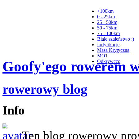
>100km
0 - 25km
25 - 50km
50 - 75km
75 - 100km
Białe szaleństwo :)
fortyfikacje
Masa Krytyczna
MOT
Goofy'ego rowerem wy
Odkrywczo
rowerowy blog
Info
Ten blog rowerowy pr