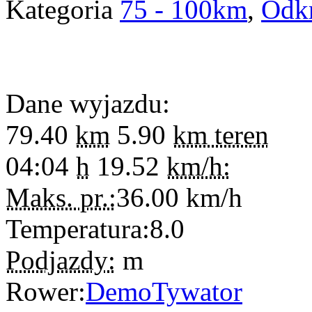
Kategoria
75 - 100km
,
Odk
Dane wyjazdu:
79.40
km
5.90
km teren
04:04
h
19.52
km/h:
Maks. pr.:
36.00
km/h
Temperatura:
8.0
Podjazdy:
m
Rower:
DemoTywator