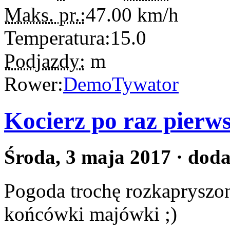
Maks. pr.:
47.00
km/h
Temperatura:
15.0
Podjazdy:
m
Rower:
DemoTywator
Kocierz po raz pierws
Środa, 3 maja 2017
· dod
Pogoda trochę rozkapryszona
końcówki majówki ;)