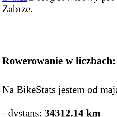
Zabrze.
Rowerowanie w liczbach:
Na BikeStats jestem od maja
- dystans:
34312.14
km