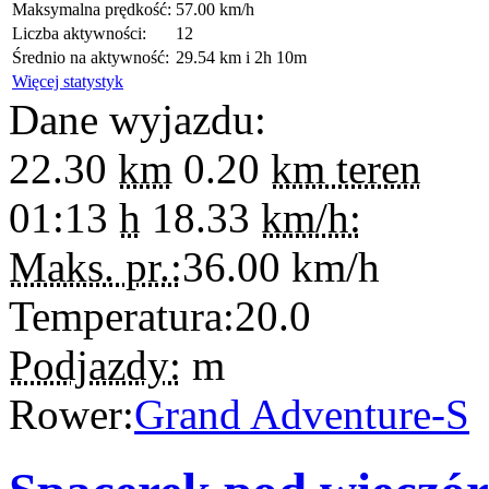
Maksymalna prędkość:
57.00 km/h
Liczba aktywności:
12
Średnio na aktywność:
29.54 km i 2h 10m
Więcej statystyk
Dane wyjazdu:
22.30
km
0.20
km teren
01:13
h
18.33
km/h:
Maks. pr.:
36.00
km/h
Temperatura:
20.0
Podjazdy:
m
Rower:
Grand Adventure-S