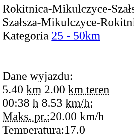
Rokitnica-Mikulczyce-Szałs
Szałsza-Mikulczyce-Rokitn
Kategoria
25 - 50km
Dane wyjazdu:
5.40
km
2.00
km teren
00:38
h
8.53
km/h:
Maks. pr.:
20.00
km/h
Temperatura:
17.0