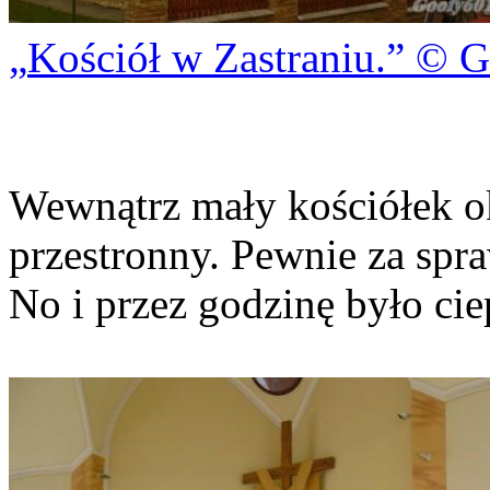
Kościół w Zastraniu.
© G
Wewnątrz mały kościółek ok
przestronny. Pewnie za spr
No i przez godzinę było ciep