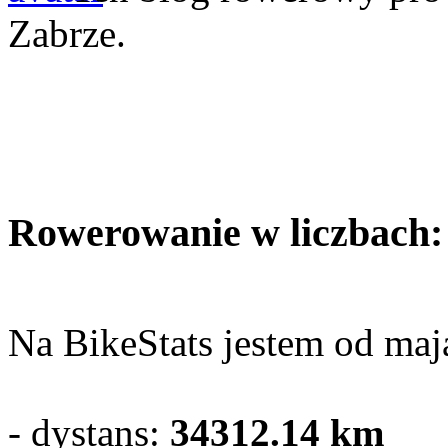
Zabrze.
Rowerowanie w liczbach:
Na BikeStats jestem od maja
- dystans:
34312.14
km