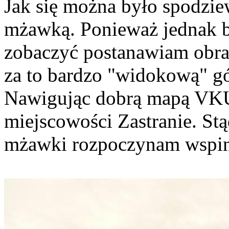
Jak się można było spodzie
mżawką. Ponieważ jednak ba
zobaczyć postanawiam obrać
za to bardzo "widokową" gó
Nawigując dobrą mapą VKU
miejscowości Zastranie. St
mżawki rozpoczynam wspin