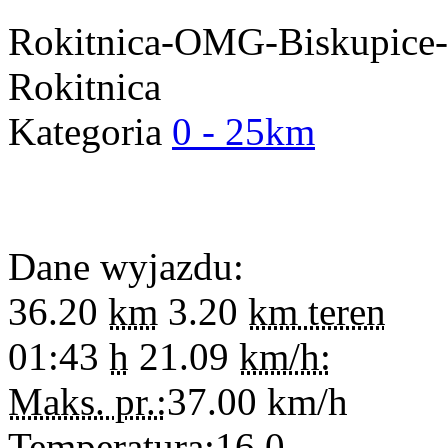
Rokitnica-OMG-Biskupice-
Rokitnica
Kategoria
0 - 25km
Dane wyjazdu:
36.20
km
3.20
km teren
01:43
h
21.09
km/h:
Maks. pr.:
37.00
km/h
Temperatura:
16.0