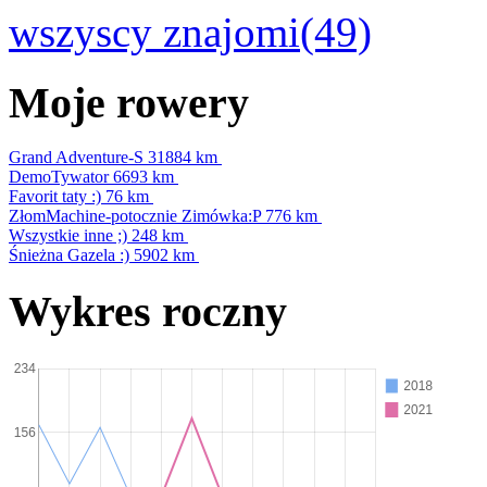
wszyscy znajomi(49)
Moje rowery
Grand Adventure-S
31884 km
DemoTywator
6693 km
Favorit taty :)
76 km
ZłomMachine-potocznie Zimówka:P
776 km
Wszystkie inne ;)
248 km
Śnieżna Gazela :)
5902 km
Wykres roczny