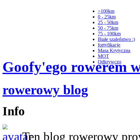
>100km
0 - 25km
25 - 50km
50 - 75km
75 - 100km
Białe szaleństwo :)
fortyfikacje
Masa Krytyczna
MOT
Goofy'ego rowerem wy
Odkrywczo
rowerowy blog
Info
Ten blog rowerowy pr